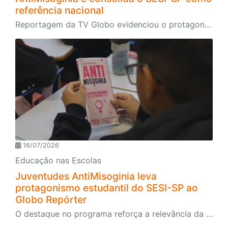
referência nacional
Reportagem da TV Globo evidenciou o protagonismo dos estudantes, o engajamento da comunidade escolar e a atuação do programa, presente nas 134 escolas da rede. A iniciativa também ganhou destaque em outros importantes veículos de imprensa ao longo do primeiro semestre
16/07/2026
Educação nas Escolas
Juventudes AntiMisoginia leva
protagonismo estudantil do SESI-SP ao
Globo Repórter
O destaque no programa reforça a relevância da iniciativa e mostra como a educação pode contribuir para enfrentar desafios contemporâneos