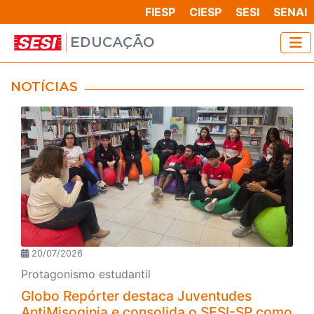
FIESP
CIESP
SESI
SENAI
EDUCAÇÃO
NOTÍCIAS
20/07/2026
Protagonismo estudantil
Globo Repórter destaca Juventudes
AntiMisoginia e consolida o SESI-SP como