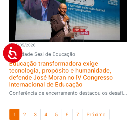
15/05/2026
Faculdade Sesi de Educação
Educação transformadora exige
tecnologia, propósito e humanidade,
defende José Moran no IV Congresso
Internacional de Educação
Conferência de encerramento destacou os desafios da escola contemporânea diante da inteligência artificial, da personalização do ensino e da formação humana em um mundo cada vez mais conectado
1
2
3
4
5
6
7
Próximo