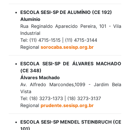
ESCOLA SESI-SP DE ALUMÍNIO (CE 192)
Alumínio
Rua Reginaldo Aparecido Pereira, 101 - Vila
Industrial
Tel: (11) 4715-1515 | (11) 4715-3144
Regional
sorocaba.sesisp.org.br
ESCOLA SESI-SP DE ÁLVARES MACHADO
(CE 348)
Álvares Machado
Av. Alfredo Marcondes,1099 - Jardim Bela
Vista
Tel: (18) 3273-1373 | (18) 3273-3137
Regional
prudente.sesisp.org.br
ESCOLA SESI-SP MENDEL STEINBRUCH (CE
101)