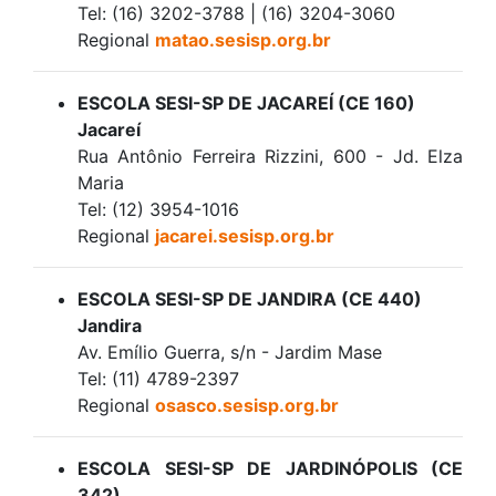
Tel: (16) 3202-3788 | (16) 3204-3060
Regional
matao.sesisp.org.br
ESCOLA SESI-SP DE JACAREÍ (CE 160)
Jacareí
Rua Antônio Ferreira Rizzini, 600 - Jd. Elza
Maria
Tel: (12) 3954-1016
Regional
jacarei.sesisp.org.br
ESCOLA SESI-SP DE JANDIRA (CE 440)
Jandira
Av. Emílio Guerra, s/n - Jardim Mase
Tel: (11) 4789-2397
Regional
osasco.sesisp.org.br
ESCOLA SESI-SP DE JARDINÓPOLIS (CE
342)