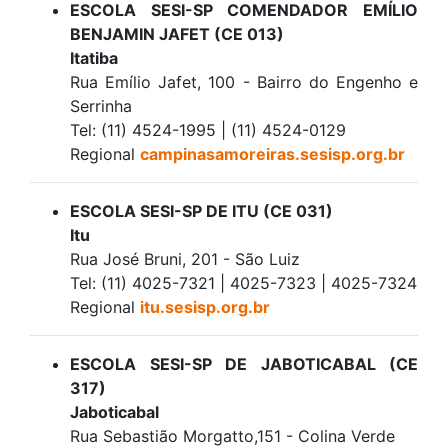
ESCOLA SESI-SP COMENDADOR EMÍLIO
BENJAMIN JAFET (CE 013)
Itatiba
Rua Emílio Jafet, 100 - Bairro do Engenho e
Serrinha
Tel: (11) 4524-1995 | (11) 4524-0129
Regional
campinasamoreiras.sesisp.org.br
ESCOLA SESI-SP DE ITU (CE 031)
Itu
Rua José Bruni, 201 - São Luiz
Tel: (11) 4025-7321 | 4025-7323 | 4025-7324
Regional
itu.sesisp.org.br
ESCOLA SESI-SP DE JABOTICABAL (CE
317)
Jaboticabal
Rua Sebastião Morgatto,151 - Colina Verde