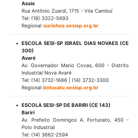
Assis
Rua Antônio Zuardi, 1715 - Vila Cambuí
Tel: (18) 3322-5693
Regional
ourinhos.sesisp.org.br
ESCOLA SESI-SP ISRAEL DIAS NOVAES (CE
300)
Avaré
Av. Governador Mario Covas, 600 - Distrito
Industrial Nova Avaré
Tel: (14) 3732-1686 | (14) 3732-3300
Regional
botucatu.sesisp.org.br
ESCOLA SESI-SP DE BARIRI (CE 143)
Bariri
Av. Prefeito Domingos A. Fortunato, 450 -
Polo Industrial
Tel: (14) 3662-2594