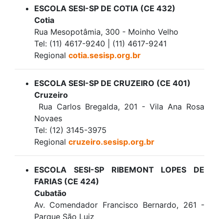
ESCOLA SESI-SP DE COTIA (CE 432)
Cotia
Rua Mesopotâmia, 300 - Moinho Velho
Tel: (11) 4617-9240 | (11) 4617-9241
Regional
cotia.sesisp.org.br
ESCOLA SESI-SP DE CRUZEIRO (CE 401)
Cruzeiro
Rua Carlos Bregalda, 201 - Vila Ana Rosa
Novaes
Tel: (12) 3145-3975
Regional
cruzeiro.sesisp.org.br
ESCOLA SESI-SP RIBEMONT LOPES DE
FARIAS (CE 424)
Cubatão
Av. Comendador Francisco Bernardo, 261 -
Parque São Luiz