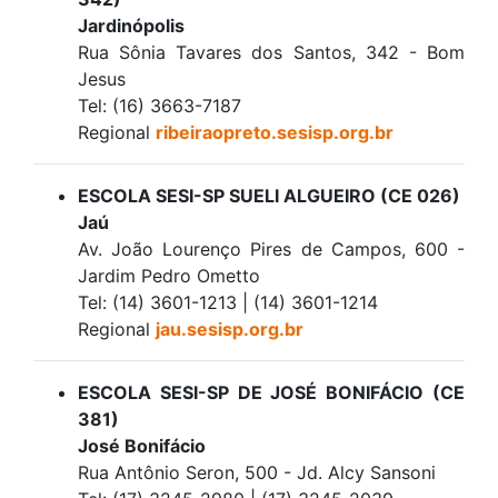
Jardinópolis
Rua Sônia Tavares dos Santos, 342 - Bom
Jesus
Tel: (16) 3663-7187
Regional
ribeiraopreto.sesisp.org.br
ESCOLA SESI-SP SUELI ALGUEIRO (CE 026)
Jaú
Av. João Lourenço Pires de Campos, 600 -
Jardim Pedro Ometto
Tel: (14) 3601-1213 | (14) 3601-1214
Regional
jau.sesisp.org.br
ESCOLA SESI-SP DE JOSÉ BONIFÁCIO (CE
381)
José Bonifácio
Rua Antônio Seron, 500 - Jd. Alcy Sansoni