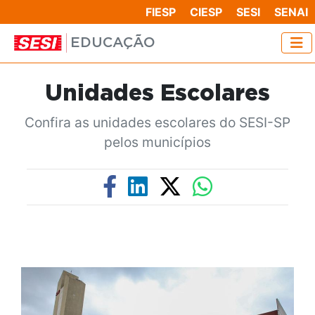
FIESP
CIESP
SESI
SENAI
EDUCAÇÃO
Unidades Escolares
Confira as unidades escolares do SESI-SP
pelos municípios