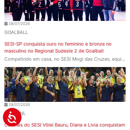
28/07/2026
GOALBALL
SESI-SP conquista ouro no feminino e bronze no
masculino no Regional Sudeste 2 de Goalball
Competindo em casa, no SESI Mogi das Cruzes, equipes do SESI-SP encerram a competição com duas medalhas e reforçam a tradição da instituição entre as principais forças do goalball brasileiro.
28/07/2026
Vôlei VNL
Centrais do SESI Vôlei Bauru, Diana e Livia conquistam