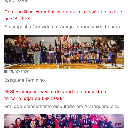
3/8 a 30/9
Compartilhar experiências de esporte, saúde e lazer é
no CAT SESI
A campanha Convide um Amigo é oportunidade para reunir amigos para aproveitar juntos toda estrutura da unidade SESI-SP mais próxima. Os benefícios para clientes e convidados estão no regulamento
29/07/2026
Basquete Feminino
SESI Araraquara vence de virada e conquista o
terceiro lugar da LBF 2026
Em jogo emocionante disputado em Araraquara, o SESI Araraquara Basquete superou um déficit de quase 20 pontos, contou com o apoio massivo da torcida e derrotou o Cerrado BRB por 77 a 71, conquistando o terceiro lugar da LBF Loterias Caixa 2026