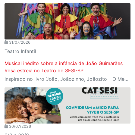
31/07/2026
Teatro Infantil
Musical inédito sobre a infância de João Guimarães
Rosa estreia no Teatro do SESI-SP
Inspirado no livro ‘João, Joãozinho, Joãozito – O Menino Encantado’, de Claudio Fragata, com direção e dramaturgia de Márcio Araújo, espetáculo acompanha os primeiros anos de vida do escritor mineiro e transforma sua infância em uma celebração da imaginação, da leitura e da cultura popular brasileira
30/07/2026