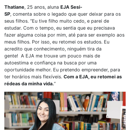
Thatiane
, 25 anos, aluna
EJA
S
esi-
SP
,
comenta
sobre
o legado que quer deixar para os
seus filhos. “Eu
tive filho muito cedo, e
parei de
estudar.
Com o tempo, eu
sentia
que eu precisava
fazer alguma coisa por mim, até para ser exemplo
aos
meus filhos
.
Por isso, eu retomei os estudos.
Eu
acredito que conhecimento, ninguém tira da
gente!
A
EJA me trouxe um pouco mais de
autoestima
e
confiança na busca por uma
oportunidade melhor.
Eu
pretendo empreender, para
ter horários mais flexíveis.
Com a EJA, eu retomei as
rédeas da minha vida.
”