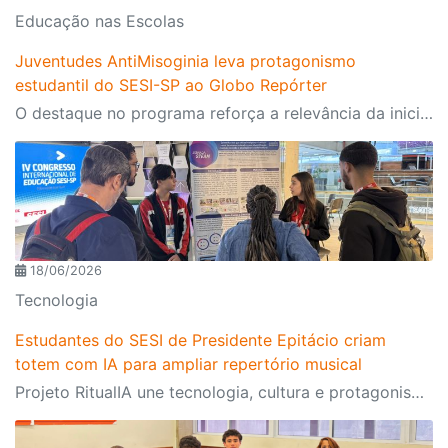
Educação nas Escolas
Juventudes AntiMisoginia leva protagonismo
estudantil do SESI-SP ao Globo Repórter
O destaque no programa reforça a relevância da iniciativa e mostra como a educação pode contribuir para enfrentar desafios contemporâneos
18/06/2026
Tecnologia
Estudantes do SESI de Presidente Epitácio criam
totem com IA para ampliar repertório musical
Projeto RitualIA une tecnologia, cultura e protagonismo estudantil e é destaque no IV Congresso Internacional de Educação do SESI-SP