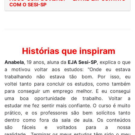
COM O SESI-SP
Histórias que inspiram
Anabela
,
19 anos,
aluna da
EJA
S
esi
-SP
, explica o que
a motivou
voltar
aos estudos: "
Onde eu estava
trabalhando não estava tão bom.
P
or isso
, eu
voltei
tanto para concluir
os estudos
, como também
para conseguir um emprego melhor
. E eu consegui
uma boa oportunidade de trabalho.
V
oltar
a
estudar
m
e fez
sentir mais confiante.
O curso é muito
prático, e os
professores
são
bem solícitos tanto
dentro como fora da sala de aula.
Os
conteúdos
são
fáceis e voltados para a
nossa
realidade.
Terminar os meus estudos
têm
sido o meu