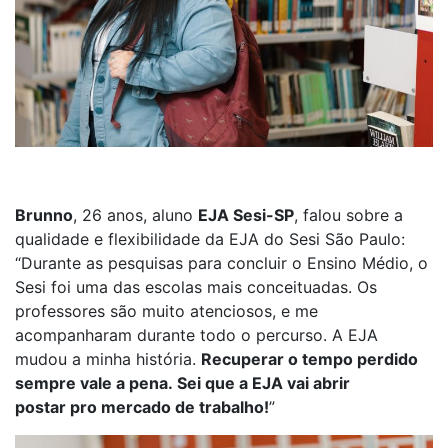
Brunno
, 26 anos, aluno
EJA
S
esi
-SP
,
falou s
obre a
qualidade e flexibilidade da EJA do Se
si São Paulo:
“
Durante as pesquisas para concluir o
E
nsino
Médio
, o
Sesi
foi uma das escolas
mais conceituadas
.
Os
professores são muito atenciosos,
e
me
acompanharam durante todo o percurso. A EJA
mudou a minha história.
Recuperar o tempo perdido
sempre vale a pena.
Sei que a EJA vai abrir
postar
pro
mercado de trabalho
!
”