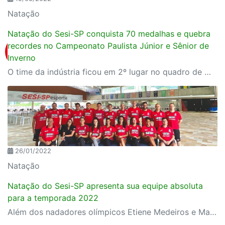
Natação
Natação do Sesi-SP conquista 70 medalhas e quebra
recordes no Campeonato Paulista Júnior e Sênior de
Inverno
O time da indústria ficou em 2º lugar no quadro de medalhas e na 3ªposição no geral por equipe.
26/01/2022
Natação
Natação do Sesi-SP apresenta sua equipe absoluta
para a temporada 2022
Além dos nadadores olímpicos Etiene Medeiros e Matheus Gonche, atletas veteranos, da base do Sesi-SP e vindos de outros clubes se integram ao time da indústria paulista