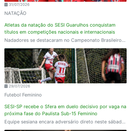
31/07/2026
NATAÇÃO
Atletas da natação do SESI Guarulhos conquistam
títulos em competições nacionais e internacionais
Nadadores se destacaram no Campeonato Brasileiro e no Mundial Estudantil, realizado na Hungria, reforçando a excelência da equipe de rendimento do SESI Esporte
29/07/2026
Futebol Feminino
SESI-SP recebe o Sfera em duelo decisivo por vaga na
próxima fase do Paulista Sub-15 Feminino
Equipe sesiana encara adversário direto neste sábado (1º), em Rio Claro, pela penúltima rodada da fase de grupos