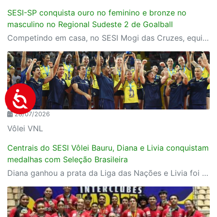
SESI-SP conquista ouro no feminino e bronze no
masculino no Regional Sudeste 2 de Goalball
Competindo em casa, no SESI Mogi das Cruzes, equipes do SESI-SP encerram a competição com duas medalhas e reforçam a tradição da instituição entre as principais forças do goalball brasileiro.
28/07/2026
Vôlei VNL
Centrais do SESI Vôlei Bauru, Diana e Livia conquistam
medalhas com Seleção Brasileira
Diana ganhou a prata da Liga das Nações e Livia foi campeã da Copa Sul-Americana com Seleção B