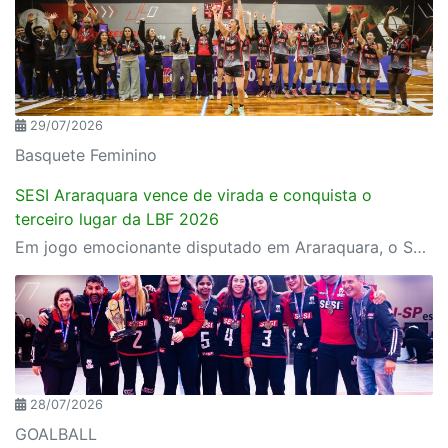
29/07/2026
Basquete Feminino
SESI Araraquara vence de virada e conquista o
terceiro lugar da LBF 2026
Em jogo emocionante disputado em Araraquara, o SESI Araraquara Basquete superou um déficit de quase 20 pontos, contou com o apoio massivo da torcida e derrotou o Cerrado BRB por 77 a 71, conquistando o terceiro lugar da LBF Loterias Caixa 2026
28/07/2026
GOALBALL