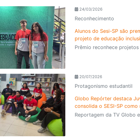
24/03/2026
Reconhecimento
Alunos do Sesi-SP são pr
projeto de educação inclus
20/07/2026
Protagonismo estudantil
Globo Repórter destaca Ju
consolida o SESI-SP como r