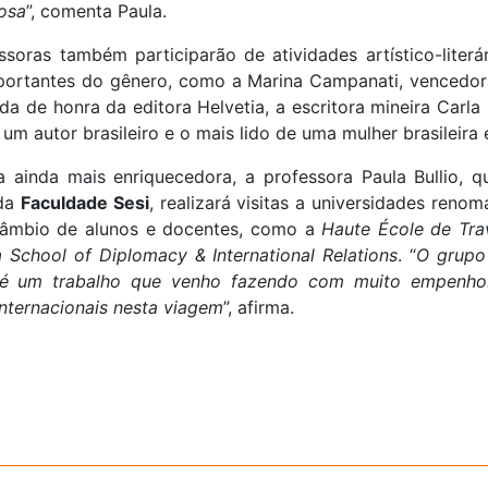
osa
”, comenta Paula.
soras também participarão de atividades artístico-liter
mportantes do gênero, como a Marina Campanati, vencedo
 de honra da editora Helvetia, a escritora mineira Carla 
 um autor brasileiro e o mais lido de uma mulher brasileir
ça ainda mais enriquecedora, a professora Paula Bullio
 da
Faculdade Sesi
, realizará visitas a universidades reno
rcâmbio de alunos e docentes, como a
Haute École de Trav
 School of Diplomacy & International Relations
. “
O grupo 
 é um trabalho que venho fazendo com muito empenho
nternacionais nesta viagem
”, afirma.