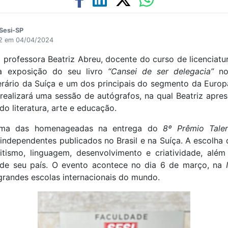
Sesi-SP
32 em 04/04/2024
a professora Beatriz Abreu, docente do curso de licenciat
 a exposição do seu livro
“Cansei de ser delegacia”
n
erário da Suíça e um dos principais do segmento da Europ
realizará uma sessão de autógrafos, na qual Beatriz apre
do literatura, arte e educação.
uma das homenageadas na entrega do
8º Prêmio Talen
independentes publicados no Brasil e na Suíça. A escolh
editismo, linguagem, desenvolvimento e criatividade, alé
a de seu país. O evento acontece no dia 6 de março, na
grandes escolas internacionais do mundo.