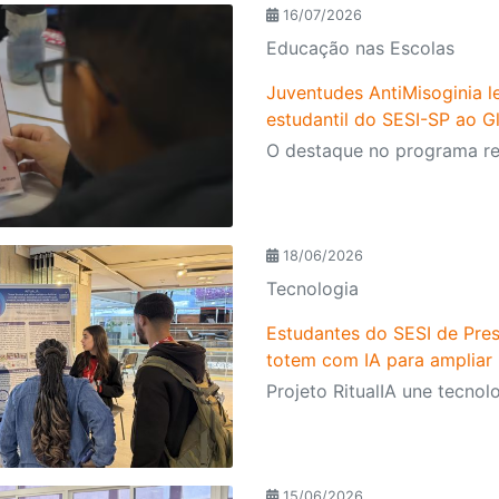
16/07/2026
Educação nas Escolas
Juventudes AntiMisoginia 
estudantil do SESI-SP ao G
18/06/2026
Tecnologia
Estudantes do SESI de Pres
totem com IA para ampliar 
15/06/2026