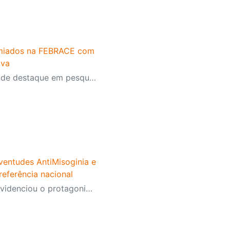
emiados na FEBRACE com
iva
Prêmio reconhece projetos de destaque em pesquisa científica escolar
ventudes AntiMisoginia e
eferência nacional
Reportagem da TV Globo evidenciou o protagonismo dos estudantes, o engajamento da comunidade escolar e a atuação do programa, presente nas 134 escolas da rede. A iniciativa também ganhou destaque em outros importantes veículos de imprensa ao longo do primeiro semestre