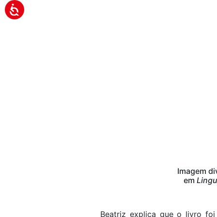
Imagem div
em
Ling
Beatriz explica que o livro f