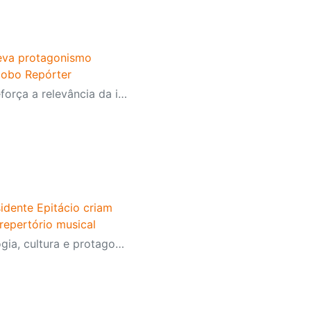
leva protagonismo
lobo Repórter
O destaque no programa reforça a relevância da iniciativa e mostra como a educação pode contribuir para enfrentar desafios contemporâneos
idente Epitácio criam
repertório musical
Projeto RitualIA une tecnologia, cultura e protagonismo estudantil e é destaque no IV Congresso Internacional de Educação do SESI-SP