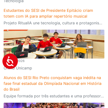
Tecnologia
Estudantes do SESI de Presidente Epitácio criam
totem com IA para ampliar repertório musical
Projeto RitualIA une tecnologia, cultura e protagonismo estudantil e é destaque no IV Congresso Internacional de Educação do SESI-SP
15/06/2026
ONHB Unicamp
Alunos do SESI Rio Preto conquistam vaga inédita na
fase final estadual da Olimpíada Nacional em História
do Brasil
Equipe formada por três estudantes e uma professora orientadora avança para a 5ª fase da competição promovida pela Unicamp