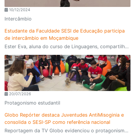
10/12/2024
Intercâmbio
Estudante da Faculdade SESI de Educação participa
de intercâmbio em Moçambique
Ester Eva, aluna do curso de Linguagens, compartilha vivências no exterior proporcionadas pelo projeto de internacionalização da instituição
20/07/2026
Protagonismo estudantil
Globo Repórter destaca Juventudes AntiMisoginia e
consolida o SESI-SP como referência nacional
Reportagem da TV Globo evidenciou o protagonismo dos estudantes, o engajamento da comunidade escolar e a atuação do programa, presente nas 134 escolas da rede. A iniciativa também ganhou destaque em outros importantes veículos de imprensa ao longo do primeiro semestre