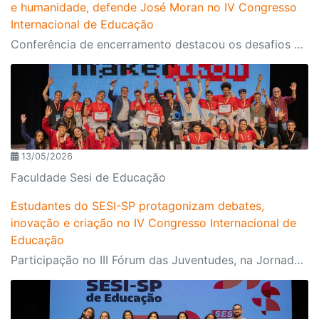
e humanidade, defende José Moran no IV Congresso
Internacional de Educação
Conferência de encerramento destacou os desafios da escola contemporânea diante da inteligência artificial, da personalização do ensino e da formação humana em um mundo cada vez mais conectado
13/05/2026
Faculdade Sesi de Educação
Estudantes do SESI-SP protagonizam debates,
inovação e criação no IV Congresso Internacional de
Educação
Participação no III Fórum das Juventudes, na Jornada STEAM e no Makerthon evidenciou o protagonismo estudantil, a iniciação científica e o desenvolvimento de soluções criativas para os desafios da educação e da sociedade