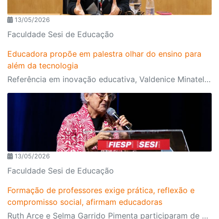
13/05/2026
Faculdade Sesi de Educação
Educadora propõe em palestra olhar do ensino para
além da tecnologia
Referência em inovação educativa, Valdenice Minatel aponta que novo modelo de educação deve priorizar saúde emocional, ética e conexão humana
13/05/2026
Faculdade Sesi de Educação
Formação de professores exige prática, reflexão e
compromisso social, afirmam educadoras
Ruth Arce e Selma Garrido Pimenta participaram de painel do IV Congresso Internacional de Educação Sesi-SP