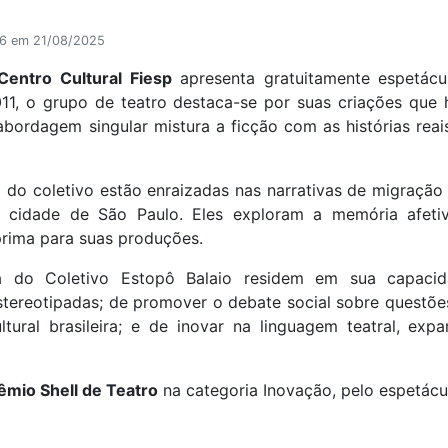
46 em 21/08/2025
Centro Cultural Fiesp
apresenta gratuitamente espetác
1, o grupo de teatro destaca-se por suas criações que h
ordagem singular mistura a ficção com as histórias reai
ca do coletivo estão enraizadas nas narrativas de migraçã
 cidade de São Paulo. Eles exploram a memória afetiv
rima para suas produções.
ia do Coletivo Estopô Balaio residem em sua capacid
u estereotipadas; de promover o debate social sobre questõ
tural brasileira; e de inovar na linguagem teatral, exp
êmio Shell de Teatro
na categoria Inovação, pelo espetácu