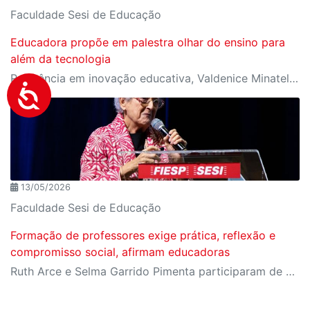
Faculdade Sesi de Educação
Educadora propõe em palestra olhar do ensino para
além da tecnologia
Referência em inovação educativa, Valdenice Minatel aponta que novo modelo de educação deve priorizar saúde emocional, ética e conexão humana
13/05/2026
Faculdade Sesi de Educação
Formação de professores exige prática, reflexão e
compromisso social, afirmam educadoras
Ruth Arce e Selma Garrido Pimenta participaram de painel do IV Congresso Internacional de Educação Sesi-SP