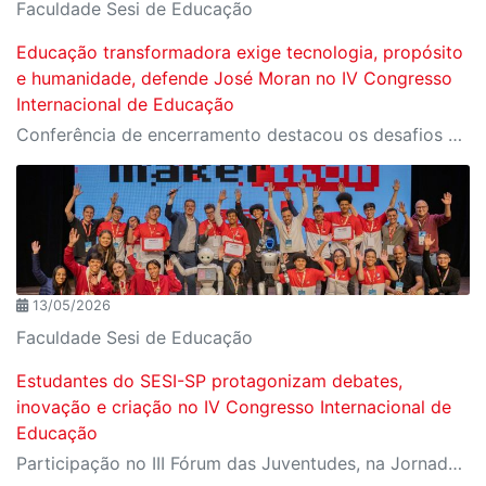
Faculdade Sesi de Educação
Educação transformadora exige tecnologia, propósito
e humanidade, defende José Moran no IV Congresso
Internacional de Educação
Conferência de encerramento destacou os desafios da escola contemporânea diante da inteligência artificial, da personalização do ensino e da formação humana em um mundo cada vez mais conectado
13/05/2026
Faculdade Sesi de Educação
Estudantes do SESI-SP protagonizam debates,
inovação e criação no IV Congresso Internacional de
Educação
Participação no III Fórum das Juventudes, na Jornada STEAM e no Makerthon evidenciou o protagonismo estudantil, a iniciação científica e o desenvolvimento de soluções criativas para os desafios da educação e da sociedade