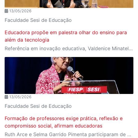
13/05/2026
Faculdade Sesi de Educação
Educadora propõe em palestra olhar do ensino para
além da tecnologia
Referência em inovação educativa, Valdenice Minatel aponta que novo modelo de educação deve priorizar saúde emocional, ética e conexão humana
13/05/2026
Faculdade Sesi de Educação
Formação de professores exige prática, reflexão e
compromisso social, afirmam educadoras
Ruth Arce e Selma Garrido Pimenta participaram de painel do IV Congresso Internacional de Educação Sesi-SP