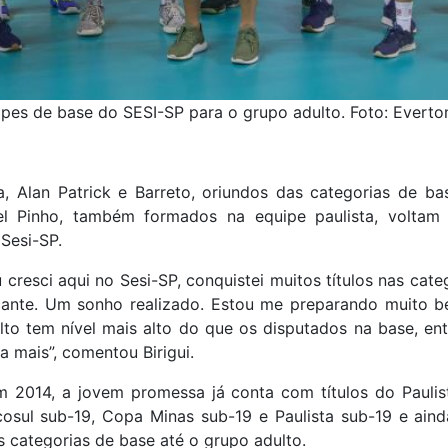
pes de base do SESI-SP para o grupo adulto. Foto: Evert
a, Alan Patrick e Barreto, oriundos das categorias de 
niel Pinho, também formados na equipe paulista, volt
Sesi-SP.
 cresci aqui no Sesi-SP, conquistei muitos títulos nas cat
icante. Um sonho realizado. Estou me preparando muito 
o tem nível mais alto do que os disputados na base, en
a mais”, comentou Birigui.
2014, a jovem promessa já conta com títulos do Paulista
osul sub-19, Copa Minas sub-19 e Paulista sub-19 e ain
as categorias de base até o grupo adulto.