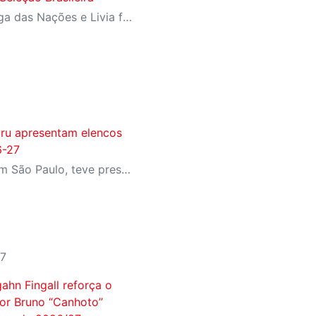
Diana ganhou a prata da Liga das Nações e Livia foi campeã da Copa Sul-Americana com Seleção B
uru apresentam elencos
6-27
Evento sediado na FIESP, em São Paulo, teve presença do presidente da FIESP e do SESI-SP, Paulo Skaf, técnicos e atletas da equipe
27
hn Fingall reforça o
dor Bruno “Canhoto”