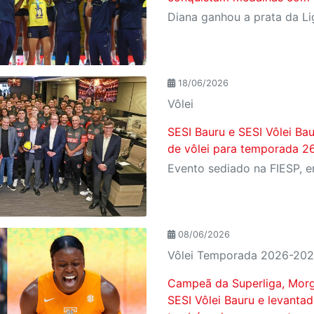
18/06/2026
Vôlei
SESI Bauru e SESI Vôlei Ba
de vôlei para temporada 2
08/06/2026
Vôlei Temporada 2026-20
Campeã da Superliga, Morga
SESI Vôlei Bauru e levanta