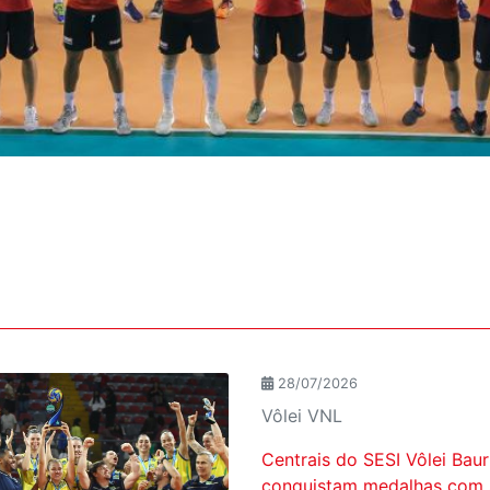
28/07/2026
Vôlei VNL
Centrais do SESI Vôlei Baur
conquistam medalhas com S