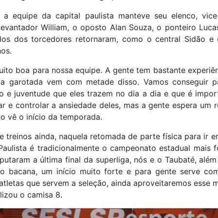
s, a equipe da capital paulista manteve seu elenco, vi
vantador William, o oposto Alan Souza, o ponteiro Lucas
dos dos torcedores retornaram, como o central Sidão e 
os.
uito boa para nossa equipe. A gente tem bastante experiê
 a garotada vem com metade disso. Vamos conseguir pas
co e juventude que eles trazem no dia a dia e que é impor
r e controlar a ansiedade deles, mas a gente espera um 
mo vê o início da temporada.
treinos ainda, naquela retomada de parte física para ir e
Paulista é tradicionalmente o campeonato estadual mais f
putaram a última final da superliga, nós e o Taubaté, a
to bacana, um início muito forte e para gente serve c
 atletas que servem a seleção, ainda aproveitaremos esse
lizou o camisa 8.