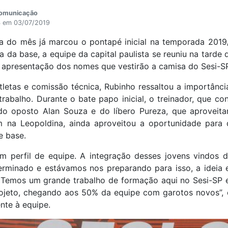
Comunicação
4 em 03/07/2019
a do mês já marcou o pontapé inicial na temporada 201
a base, a equipe da capital paulista se reuniu na tarde d
a apresentação dos nomes que vestirão a camisa do Sesi-
letas e comissão técnica, Rubinho ressaltou a importânc
rabalho. Durante o bate papo inicial, o treinador, que c
 do oposto Alan Souza e do líbero Pureza, que aprovei
em na Leopoldina, ainda aproveitou a oportunidade para
e base.
 perfil de equipe. A integração desses jovens vindos 
terminado e estávamos nos preparando para isso, a ideia 
 Temos um grande trabalho de formação aqui no Sesi-SP 
ojeto, chegando aos 50% da equipe com garotos novos”, 
nte à equipe.