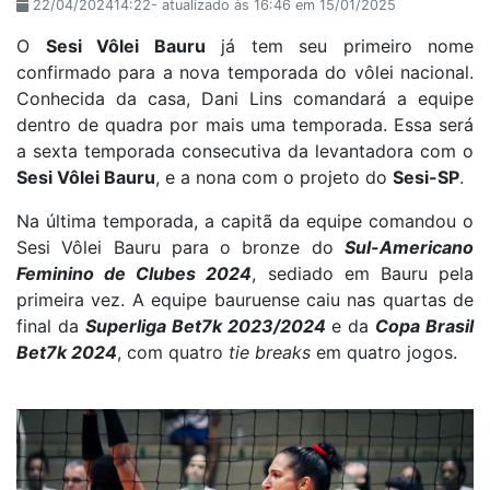
22/04/202414:22- atualizado às 16:46 em 15/01/2025
O
Sesi Vôlei Bauru
já tem seu primeiro nome
confirmado para a nova temporada do vôlei nacional.
Conhecida da casa, Dani Lins comandará a equipe
dentro de quadra por mais uma temporada. Essa será
a sexta temporada consecutiva da levantadora com o
Sesi Vôlei Bauru
, e a nona com o projeto do
Sesi-SP
.
Na última temporada, a capitã da equipe comandou o
Sesi Vôlei Bauru para o bronze do
Sul-Americano
Feminino de Clubes 2024
, sediado em Bauru pela
primeira vez. A equipe bauruense caiu nas quartas de
final da
Superliga Bet7k 2023/2024
e da
Copa Brasil
Bet7k 2024
, com quatro
tie breaks
em quatro jogos.