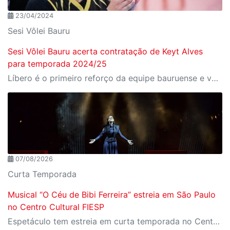
23/04/2024
Sesi Vôlei Bauru
Sesi Vôlei Bauru acerta contratação de Keyt Alves
para temporada 2024/25
Líbero é o primeiro reforço da equipe bauruense e voltará a competir após se recuperar de lesão
07/08/2026
Curta Temporada
Musical “O Céu de Bibi Ferreira” estreia em São Paulo
no Centro Cultural FIESP
Espetáculo tem estreia em curta temporada no Centro Cultural FIESP, no dia 20 de agosto, às 20h.