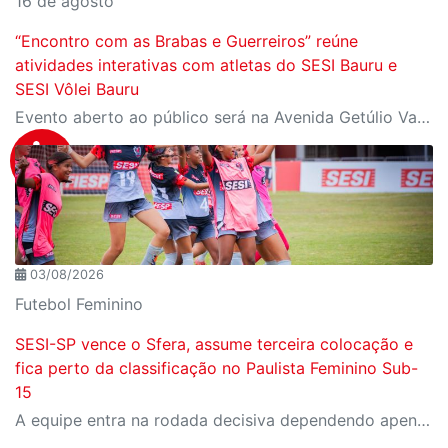
16 de agosto
“Encontro com as Brabas e Guerreiros” reúne
atividades interativas com atletas do SESI Bauru e
SESI Vôlei Bauru
Evento aberto ao público será na Avenida Getúlio Vargas, no domingo, 16, às 9h, com revelação do novo uniforme da equipe
03/08/2026
Futebol Feminino
SESI-SP vence o Sfera, assume terceira colocação e
fica perto da classificação no Paulista Feminino Sub-
15
A equipe entra na rodada decisiva dependendo apenas de seus próprios resultados para avançar ao mata-mata