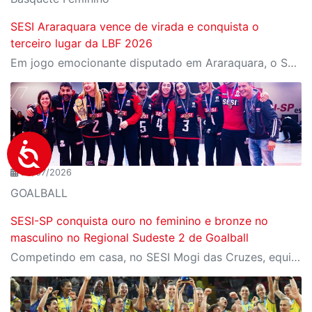
SESI Araraquara vence de virada e conquista o
terceiro lugar da LBF 2026
Em jogo emocionante disputado em Araraquara, o SESI Araraquara Basquete superou um déficit de quase 20 pontos, contou com o apoio massivo da torcida e derrotou o Cerrado BRB por 77 a 71, conquistando o terceiro lugar da LBF Loterias Caixa 2026
28/07/2026
GOALBALL
SESI-SP conquista ouro no feminino e bronze no
masculino no Regional Sudeste 2 de Goalball
Competindo em casa, no SESI Mogi das Cruzes, equipes do SESI-SP encerram a competição com duas medalhas e reforçam a tradição da instituição entre as principais forças do goalball brasileiro.