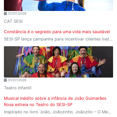
31/07/2026
CAT SESI
Constância é o segredo para uma vida mais saudável
SESI-SP lança campanha para incentivar clientes inativos a retomarem a prática de atividades físicas, esporte e lazer com benefícios exclusivos
31/07/2026
Teatro Infantil
Musical inédito sobre a infância de João Guimarães
Rosa estreia no Teatro do SESI-SP
Inspirado no livro ‘João, Joãozinho, Joãozito – O Menino Encantado’, de Claudio Fragata, com direção e dramaturgia de Márcio Araújo, espetáculo acompanha os primeiros anos de vida do escritor mineiro e transforma sua infância em uma celebração da imaginação, da leitura e da cultura popular brasileira