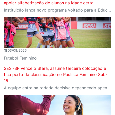
apoiar alfabetização de alunos na idade certa
Instituição lança novo programa voltado para a Educação Infantil e primeiros anos escolares no qual oferece, gratuitamente, formação e recursos pedagógicos para docentes e gestores de municípios paulistas
03/08/2026
Futebol Feminino
SESI-SP vence o Sfera, assume terceira colocação e
fica perto da classificação no Paulista Feminino Sub-
15
A equipe entra na rodada decisiva dependendo apenas de seus próprios resultados para avançar ao mata-mata