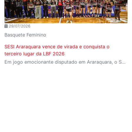
29/07/2026
Basquete Feminino
SESI Araraquara vence de virada e conquista o
terceiro lugar da LBF 2026
Em jogo emocionante disputado em Araraquara, o SESI Araraquara Basquete superou um déficit de quase 20 pontos, contou com o apoio massivo da torcida e derrotou o Cerrado BRB por 77 a 71, conquistando o terceiro lugar da LBF Loterias Caixa 2026