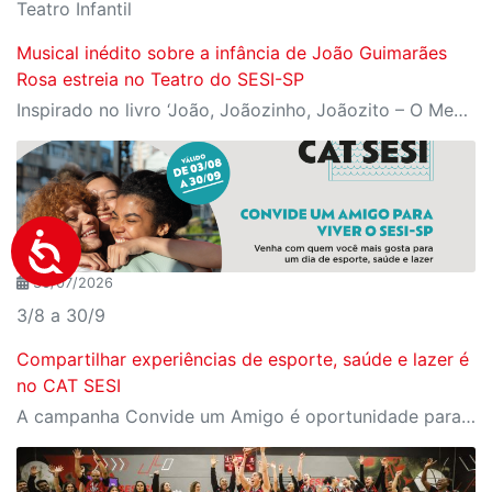
Teatro Infantil
Musical inédito sobre a infância de João Guimarães
Rosa estreia no Teatro do SESI-SP
Inspirado no livro ‘João, Joãozinho, Joãozito – O Menino Encantado’, de Claudio Fragata, com direção e dramaturgia de Márcio Araújo, espetáculo acompanha os primeiros anos de vida do escritor mineiro e transforma sua infância em uma celebração da imaginação, da leitura e da cultura popular brasileira
30/07/2026
3/8 a 30/9
Compartilhar experiências de esporte, saúde e lazer é
no CAT SESI
A campanha Convide um Amigo é oportunidade para reunir amigos para aproveitar juntos toda estrutura da unidade SESI-SP mais próxima. Os benefícios para clientes e convidados estão no regulamento