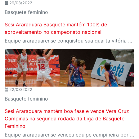
29/03/2022
Basquete feminino
Sesi Araraquara Basquete mantém 100% de
aproveitamento no campeonato nacional
Equipe araraquarense conquistou sua quarta vitória na tarde do último sábado
22/03/2022
Basquete feminino
Sesi Araraquara mantém boa fase e vence Vera Cruz
Campinas na segunda rodada da Liga de Basquete
Feminino
Equipe araraquarense venceu equipe campineira por 89 a 68 pontos