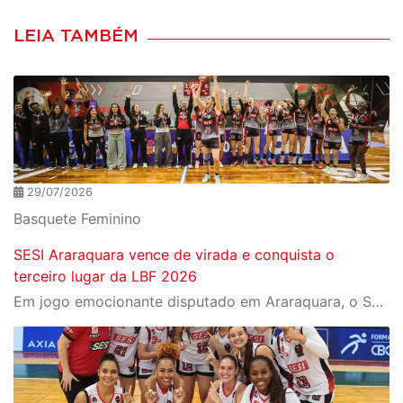
LEIA TAMBÉM
29/07/2026
Basquete Feminino
SESI Araraquara vence de virada e conquista o
terceiro lugar da LBF 2026
Em jogo emocionante disputado em Araraquara, o SESI Araraquara Basquete superou um déficit de quase 20 pontos, contou com o apoio massivo da torcida e derrotou o Cerrado BRB por 77 a 71, conquistando o terceiro lugar da LBF Loterias Caixa 2026