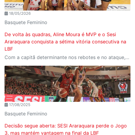
18/05/2026
Basquete Feminino
De volta às quadras, Aline Moura é MVP e o Sesi
Araraquara conquista a sétima vitória consecutiva na
LBF
Com a capitã determinante nos rebotes e no ataque, o Sesi Araraquara venceu o Cerrado BRB por 63 a 58, no Ginásio do SESC Ceilândia, em Brasília (DF), na manhã deste domingo (17/05).
17/08/2025
Basquete Feminino
Decisão segue aberta: SESI Araraquara perde o Jogo
3, mas mantém vantagem na final da LBF