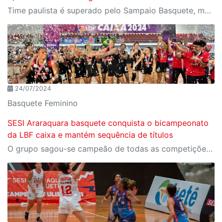
Time paulista é superado pelo Sampaio Basquete, mas segue na frente por 2 a 1 e conta com a torcida para buscar o tri
24/07/2024
Basquete Feminino
SESI Araraquara basquete conquista o bicampeonato
da LBF caixa e mantém sequência de títulos
O grupo sagou-se campeão de todas as competições que compõem o calendário do basquete feminino disputados em 2024