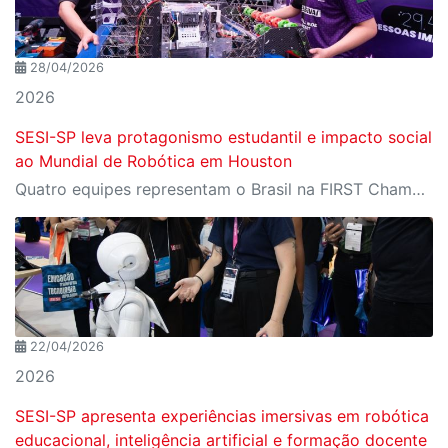
28/04/2026
2026
SESI-SP leva protagonismo estudantil e impacto social
ao Mundial de Robótica em Houston
Quatro equipes representam o Brasil na FIRST Championship e mostram como a robótica transforma comunidades, amplia o acesso à educação e projeta futuros na ciência e tecnologia
22/04/2026
2026
SESI-SP apresenta experiências imersivas em robótica
educacional, inteligência artificial e formação docente