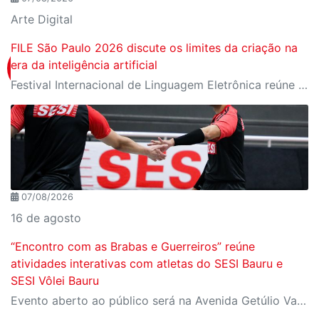
Arte Digital
FILE São Paulo 2026 discute os limites da criação na
era da inteligência artificial
Festival Internacional de Linguagem Eletrônica reúne cerca de 150 obras de artistas de diversos países e convida o público a refletir sobre as novas relações entre arte, tecnologia e inteligência artificial
07/08/2026
16 de agosto
“Encontro com as Brabas e Guerreiros” reúne
atividades interativas com atletas do SESI Bauru e
SESI Vôlei Bauru
Evento aberto ao público será na Avenida Getúlio Vargas, no domingo, 16, às 9h, com revelação do novo uniforme da equipe