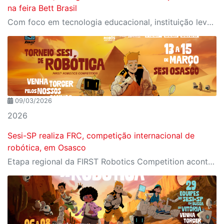
na feira Bett Brasil
Com foco em tecnologia educacional, instituição leva ao maior evento de educação da América Latina soluções que conectam escola, inovação e mundo do trabalho. Inscrições gratuitas
09/03/2026
2026
Sesi-SP realiza FRC, competição internacional de
robótica, em Osasco
Etapa regional da FIRST Robotics Competition acontece de 13 a 15 de março e reúne 51 equipes de quatro países, que projetam e constroem robôs industriais em desafios de alta complexidade