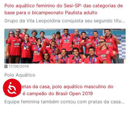
Polo aquático feminino do Sesi-SP: das categorias de
base para o bicampeonato Paulista adulto
Grupo da Vila Leopoldina conquista seu segundo título estadual ao vencer o Pinheiros
17/06/2019
Polo Aquático
Com atletas da casa, polo aquático masculino do
Sesi-SP é campeão do Brasil Open 2019
Equipe feminina também contou com pratas da casa e subiu ao pódio na terceira colocação