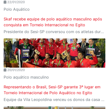
22/01/2020
Polo Aquático
Skaf recebe equipe de polo aquático masculino após
conquista em Torneio Internacional no Egito
Presidente do Sesi-SP conversou com os atletas durante almoço na sede da Fiesp
20/01/2020
Polo aquático masculino
Representando o Brasil, Sesi-SP garante 3º lugar em
Torneio Internacional de Polo Aquático no Egito
Equipe da Vila Leopoldina venceu os donos da casa por 9 a 7 e garantiu um lugar no pódio do Gezira International Water Polo Tournament