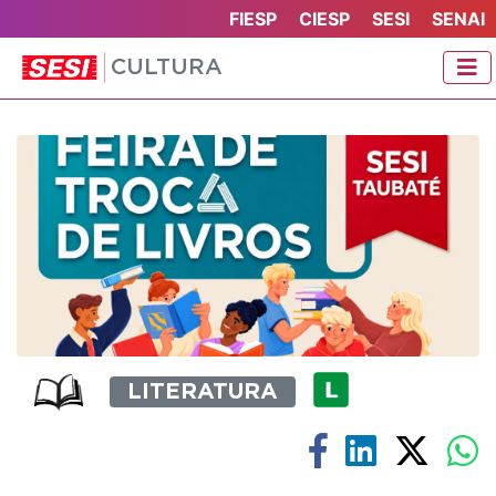
FIESP
CIESP
SESI
SENAI
CULTURA
LITERATURA