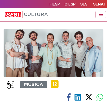
FIESP
CIESP
SESI
SENAI
CULTURA
MÚSICA