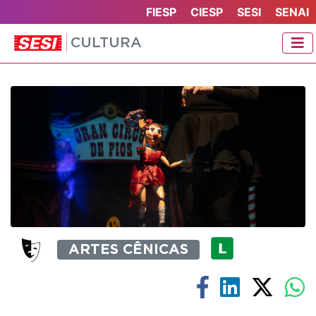
FIESP
CIESP
SESI
SENAI
CULTURA
ARTES CÊNICAS