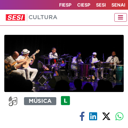
FIESP
CIESP
SESI
SENAI
CULTURA
MÚSICA