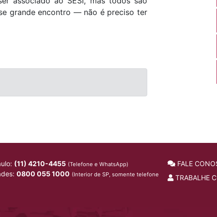
 ser associado ao SESI, mas todos são
sse grande encontro — não é preciso ter
ulo:
(11) 4210-4455
FALE CONO
(Telefone e WhatsApp)
ades:
0800 055 1000
(Interior de SP, somente telefone
TRABALHE 