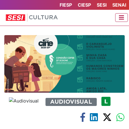
FIESP
CIESP
SESI
SENAI
CULTURA
AUDIOVISUAL