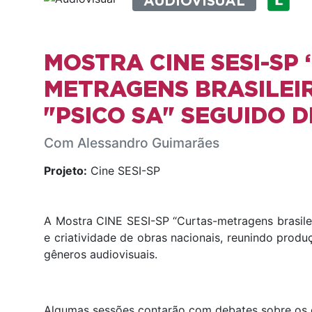
AUDIOVISUAL
MOSTRA CINE SESI-SP
METRAGENS BRASILEIR
"PSICO SA" SEGUIDO 
Com Alessandro Guimarães
Projeto:
Cine SESI-SP
A Mostra CINE SESI-SP “Curtas-metragens brasilei
e criatividade de obras nacionais, reunindo prod
gêneros audiovisuais.
Algumas sessões contarão com debates sobre os cu