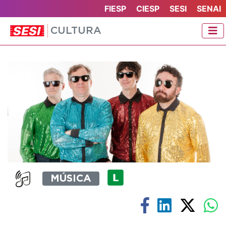
FIESP
CIESP
SESI
SENAI
CULTURA
MÚSICA