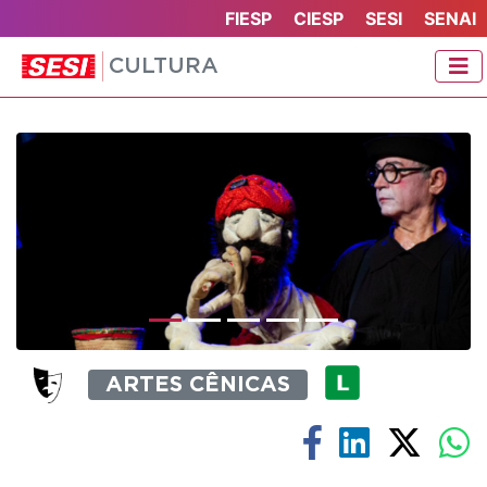
FIESP
CIESP
SESI
SENAI
CULTURA
Previous
Ne
ARTES CÊNICAS