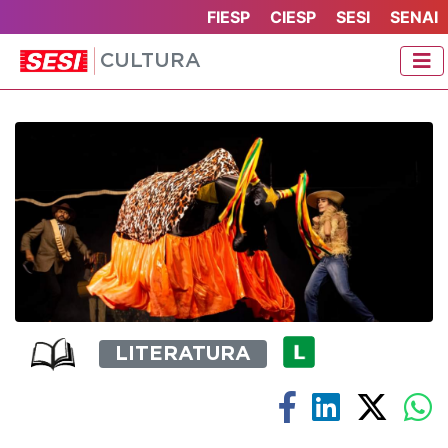
FIESP
CIESP
SESI
SENAI
CULTURA
LITERATURA