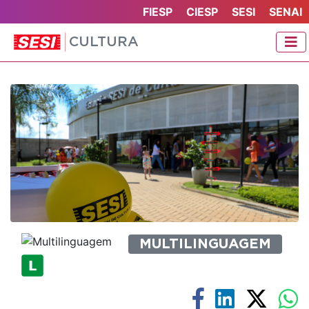
FIESP
CIESP
SESI
SENAI
CULTURA
MULTILINGUAGEM