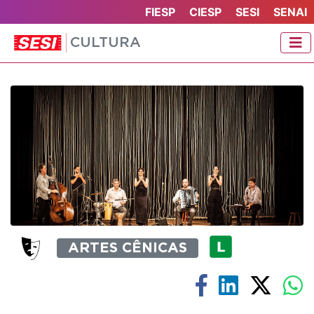
FIESP
CIESP
SESI
SENAI
CULTURA
ARTES CÊNICAS