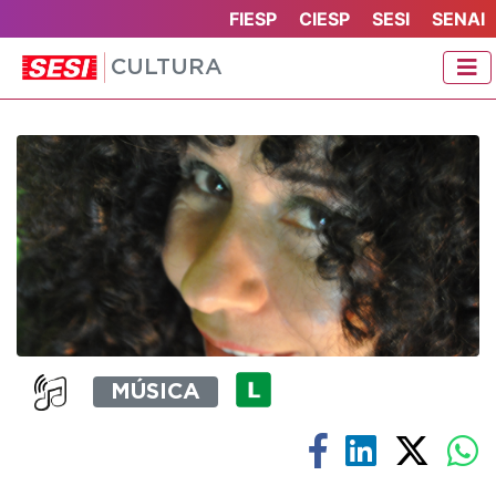
FIESP
CIESP
SESI
SENAI
CULTURA
MÚSICA