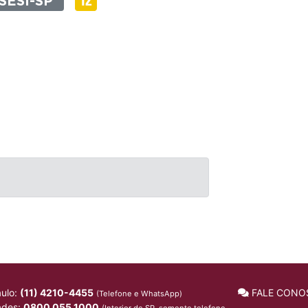
SESI-SP
ulo:
(11) 4210-4455
FALE CONO
(Telefone e WhatsApp)
ades:
0800 055 1000
(Interior de SP, somente telefone