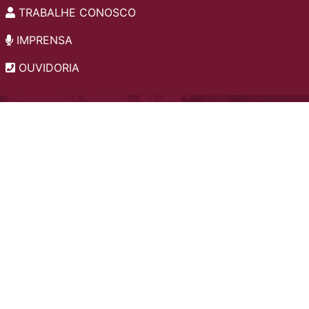
TRABALHE CONOSCO
IMPRENSA
OUVIDORIA
INSTITUCIONAL
EDITAIS
POLÍTICA DE PRIVACIDADE
PERGUNTAS FREQUENTES
CONSULTA AO ACERVO
EDITORA
A LGPD NO SESI-SP
Copyright 2026 © Todos os direitos reservados. -
5lr