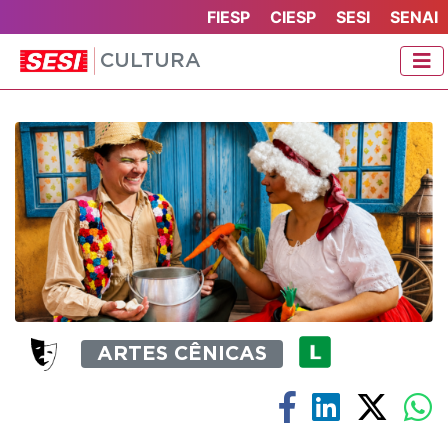
FIESP
CIESP
SESI
SENAI
CULTURA
ARTES CÊNICAS