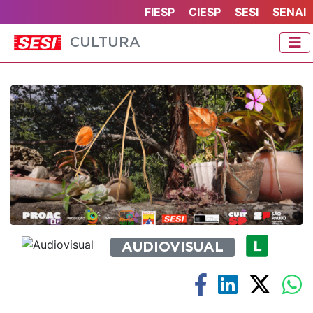
FIESP
CIESP
SESI
SENAI
CULTURA
AUDIOVISUAL