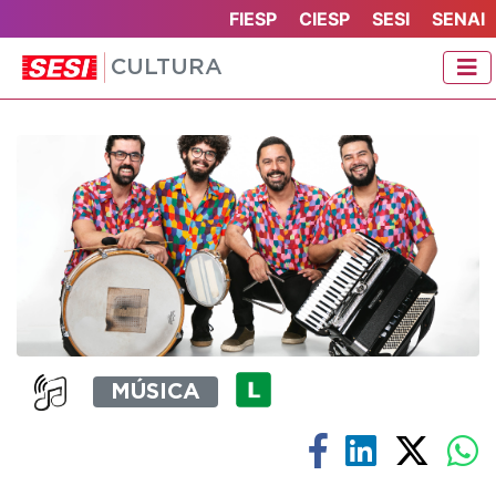
FIESP
CIESP
SESI
SENAI
CULTURA
MÚSICA