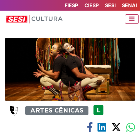
FIESP
CIESP
SESI
SENAI
CULTURA
ARTES CÊNICAS