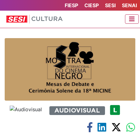
FIESP
CIESP
SESI
SENAI
CULTURA
AUDIOVISUAL