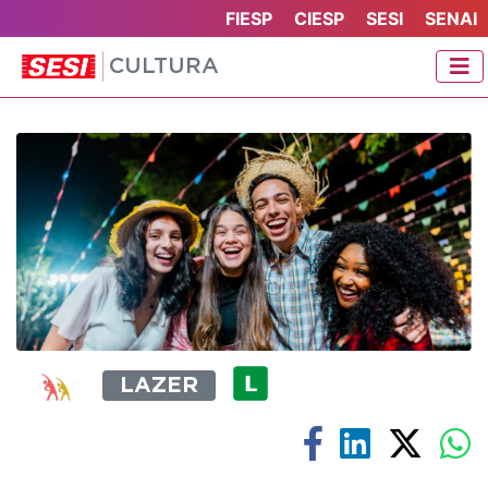
FIESP
CIESP
SESI
SENAI
CULTURA
LAZER