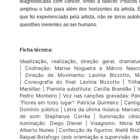
diagnosticada com câncer, vindo a falecer. Poucos
ampliou o luto para além dos horizontes da artista.
que foi experienciado pela artista, não se torna auto
questões inerentes ao ser humano.
Ficha técnica:
Idealização, realização, direção geral, drama
|
Codireção: Marise Nogueira e Márcio Nas
|
Direção de Movimento: Lavínia Bizzotto, M
|
Coreografia do final: Lavínia Bizzotto |
Tril
Marsillac |
Pianista substituta: Cecília Brandão |
V
Pedro Monteiro |
Voz nas canções gravadas: Patr
"Flores em todo lugar": Patrícia Quinteiro |
Cantig
Domínio público |
Letra da última música: Marcel
de som: Stephanye Corrêa |
Iluminação cên
iluminação: Diego Diener |
Visagismo: Mona M
Alberto Nunes |
Confecção de figurino: Ateliê Brut
Raquel Botafogo (sob orientação e supervisão de