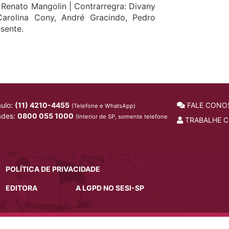
 Renato Mangolin |
Contrarregra: Divany
 Carolina Cony, André Gracindo, Pedro
sente.
ulo:
(11) 4210-4455
FALE CONO
(Telefone e WhatsApp)
ades:
0800 055 1000
(Interior de SP, somente telefone
TRABALHE 
POLÍTICA DE PRIVACIDADE
EDITORA
A LGPD NO SESI-SP
Copyright 2026 © Todos os direitos reservados. -
lrz