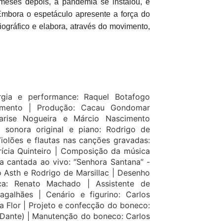
 meses depois, a pandemia se instalou, e
 Embora o espetáculo apresente a força do
biográfico e elabora, através do movimento,
turgia e performance: Raquel Botafogo
cimento |
Produção: Cacau Gondomar
arise Nogueira e Márcio Nascimento
ha sonora original e piano: Rodrigo de
iolões e flautas nas canções gravadas:
ícia Quinteiro |
Composição da música
a cantada ao vivo: “Senhora Santana” -
o Asth e Rodrigo de Marsillac |
Desenho
ica: Renato Machado |
Assistente de
agalhães |
Cenário e figurino: Carlos
a Flor |
Projeto e confecção do boneco:
 Dante) |
Manutenção do boneco: Carlos