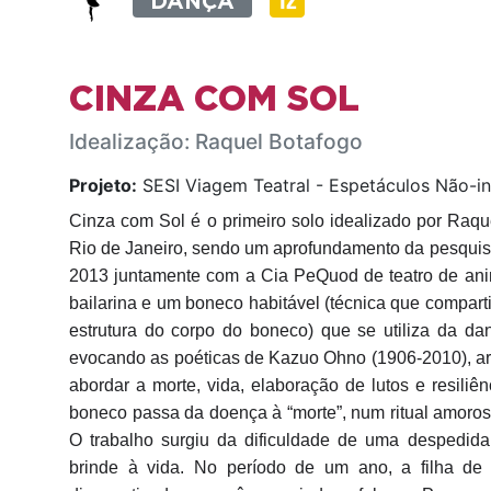
DANÇA
CINZA COM SOL
Idealização: Raquel Botafogo
Projeto:
SESI Viagem Teatral - Espetáculos Não-in
Cinza com Sol é o primeiro solo idealizado por Raque
Rio de Janeiro, sendo um aprofundamento da pesquis
2013 juntamente com a Cia PeQuod de teatro de ani
bailarina e um boneco habitável (técnica que compar
estrutura do corpo do boneco) que se utiliza da da
evocando as poéticas de
Kazuo Ohno (1906-2010),
a
abordar a morte, vida, elaboração de
lutos
e resiliên
boneco passa da doença à “morte”, num ritual amoros
O trabalho surgiu da dificuldade de uma desped
brinde à vida. No período de um ano, a filha d