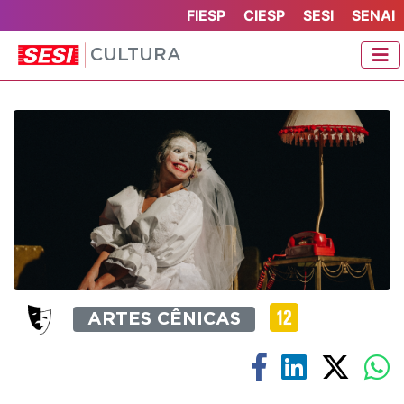
FIESP
CIESP
SESI
SENAI
CULTURA
ARTES CÊNICAS