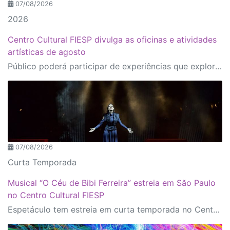
07/08/2026
2026
Centro Cultural FIESP divulga as oficinas e atividades
artísticas de agosto
Público poderá participar de experiências que exploram arte, tecnologia, caricatura e histórias em quadrinhos, conduzidas por artistas e profissionais reconhecidos.
07/08/2026
Curta Temporada
Musical “O Céu de Bibi Ferreira” estreia em São Paulo
no Centro Cultural FIESP
Espetáculo tem estreia em curta temporada no Centro Cultural FIESP, no dia 20 de agosto, às 20h.