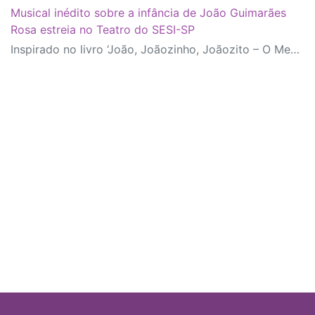
Musical inédito sobre a infância de João Guimarães
Rosa estreia no Teatro do SESI-SP
Inspirado no livro ‘João, Joãozinho, Joãozito – O Menino Encantado’, de Claudio Fragata, com direção e dramaturgia de Márcio Araújo, espetáculo acompanha os primeiros anos de vida do escritor mineiro e transforma sua infância em uma celebração da imaginação, da leitura e da cultura popular brasileira