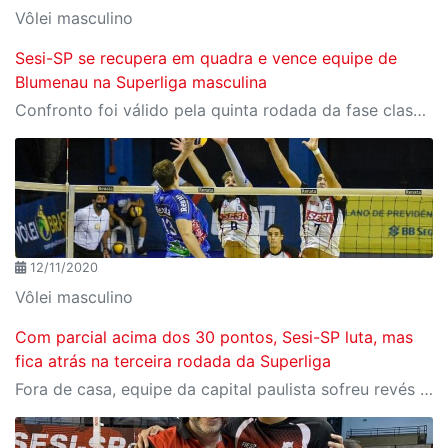
Vôlei masculino
Sesi-SP se recupera em quadra e vence equipe de
Blumenau na Superliga masculina
Confronto foi válido pela quinta rodada da fase classificatória adiado por casos de Covid-19
12/11/2020
Vôlei masculino
Com parcial acima dos 30 pontos, Sesi-SP luta, mas
fica atrás na terceira rodada da Superliga
Fora de casa, equipe da capital paulista sofreu revés por 3 sets a 0