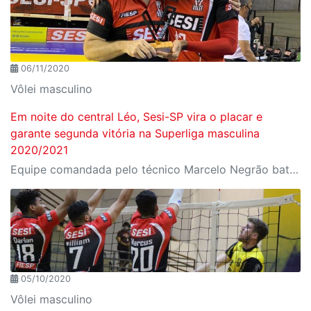
06/11/2020
Vôlei masculino
Em noite do central Léo, Sesi-SP vira o placar e
garante segunda vitória na Superliga masculina
2020/2021
Equipe comandada pelo técnico Marcelo Negrão bateu o Montes Claros América Vôlei por 3 sets a 1
05/10/2020
Vôlei masculino