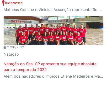
Budapeste
Matheus Gonche e Vinicius Assunção representarão o Brasil nos 200m borboleta e no revezamento 4x200m livre masculino, respectivamente
27/01/2022
Natação
Natação do Sesi-SP apresenta sua equipe absoluta
para a temporada 2022
Além dos nadadores olímpicos Etiene Medeiros e Matheus Gonche, atletas veteranos, da base do Sesi-SP e vindos de outros clubes se integram ao time da indústria paulista