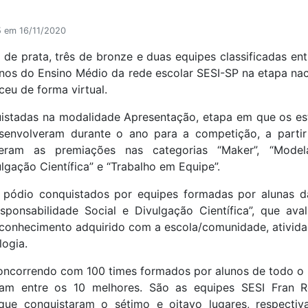
5 em 16/11/2020
de prata, três de bronze e duas equipes classificadas ent
unos do Ensino Médio da rede escolar SESI-SP na etapa nac
eu de forma virtual.
istadas na modalidade Apresentação, etapa em que os es
senvolveram durante o ano para a competição, a parti
eram as premiações nas categorias “Maker”, “Modela
lgação Científica” e “Trabalho em Equipe”.
 pódio conquistados por equipes formadas por alunas d
sponsabilidade Social e Divulgação Científica”, que ava
 conhecimento adquirido com a escola/comunidade, ativida
logia.
ncorrendo com 100 times formados por alunos de todo o B
ram entre os 10 melhores. São as equipes SESI Fran R
ue conquistaram o sétimo e oitavo lugares, respectiva