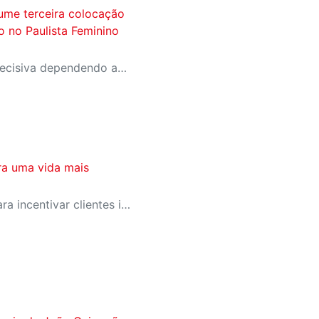
ume terceira colocação
ão no Paulista Feminino
A equipe entra na rodada decisiva dependendo apenas de seus próprios resultados para avançar ao mata-mata
ra uma vida mais
SESI-SP lança campanha para incentivar clientes inativos a retomarem a prática de atividades físicas, esporte e lazer com benefícios exclusivos