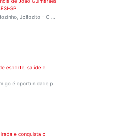
fância de João Guimarães
SESI-SP
Inspirado no livro ‘João, Joãozinho, Joãozito – O Menino Encantado’, de Claudio Fragata, com direção e dramaturgia de Márcio Araújo, espetáculo acompanha os primeiros anos de vida do escritor mineiro e transforma sua infância em uma celebração da imaginação, da leitura e da cultura popular brasileira
de esporte, saúde e
A campanha Convide um Amigo é oportunidade para reunir amigos para aproveitar juntos toda estrutura da unidade SESI-SP mais próxima. Os benefícios para clientes e convidados estão no regulamento
irada e conquista o