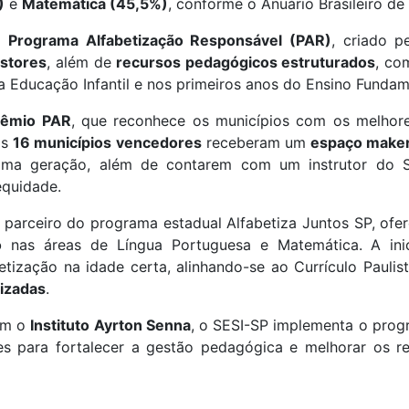
)
e
Matemática (45,5%)
, conforme o Anuário Brasileiro d
 o
Programa Alfabetização Responsável (PAR)
, criado 
estores
, além de
recursos pedagógicos estruturados
, co
na Educação Infantil e nos primeiros anos do Ensino Fundam
rêmio PAR
, que reconhece os municípios com os melhore
os
16 municípios vencedores
receberam um
espaço maker 
ma geração, além de contarem com um instrutor do Se
quidade.
 parceiro do programa estadual
Alfabetiza Juntos SP
, of
o
nas áreas de Língua Portuguesa e Matemática. A inici
betização na idade certa, alinhando-se ao
Currículo Paulis
lizadas
.
om o
Instituto Ayrton Senna
, o SESI-SP implementa o pro
es para fortalecer a gestão pedagógica e melhorar os r