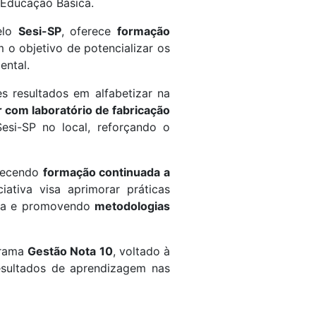
e Educação Básica.
pelo
Sesi-SP
, oferece
formação
m o objetivo de potencializar os
ental.
s resultados em alfabetizar na
com laboratório de fabricação
si-SP no local, reforçando o
erecendo
formação continuada a
ativa visa aprimorar práticas
ta
e promovendo
metodologias
grama
Gestão Nota 10
, voltado à
esultados de aprendizagem nas