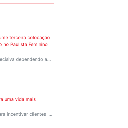
ume terceira colocação
ão no Paulista Feminino
A equipe entra na rodada decisiva dependendo apenas de seus próprios resultados para avançar ao mata-mata
ra uma vida mais
SESI-SP lança campanha para incentivar clientes inativos a retomarem a prática de atividades físicas, esporte e lazer com benefícios exclusivos