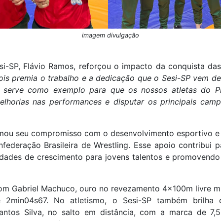
imagem divulgação
si-SP, Flávio Ramos, reforçou o impacto da conquista das
pois premia o trabalho e a dedicação que o Sesi-SP vem d
o, serve como exemplo para que os nossos atletas do 
lhorias nas performances e disputar os principais camp
rmou seu compromisso com o desenvolvimento esportivo e
federação Brasileira de Wrestling. Esse apoio contribui 
idades de crescimento para jovens talentos e promovend
 com Gabriel Machuco, ouro no revezamento 4x100m livre m
 2min04s67. No atletismo, o Sesi-SP também brilh
antos Silva, no salto em distância, com a marca de 7,