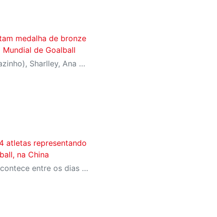
stam medalha de bronze
o Mundial de Goalball
Os atletas Josemarcio (Parazinho), Sharlley, Ana Gabriely e Danielle Longhini defenderam a Seleção Brasileira de Goalball no Campeonato Mundial, realizado na China, conquistando uma medalha de bronze no masculino
4 atletas representando
ball, na China
Competição internacional acontece entre os dias 6 e 16 de junho, na cidade de Hangzhou.