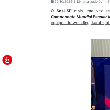
29/10/202418:12- atualizado às 14:
O
Sesi-SP
mais uma vez se d
Campeonato Mundial Escolar 
equipes do wrestling, karate, 