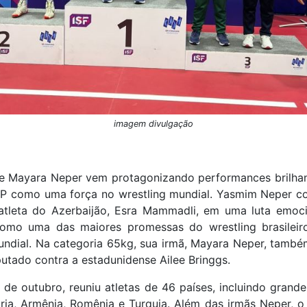
imagem divulgação
 e Mayara Neper vem protagonizando performances brilhan
SP como uma força no wrestling mundial. Yasmim Neper c
atleta do Azerbaijão, Esra Mammadli, em uma luta emoci
 como uma das maiores promessas do wrestling brasileir
ndial. Na categoria 65kg, sua irmã, Mayara Neper, também
tado contra a estadunidense Ailee Bringgs.
de outubro, reuniu atletas de 46 países, incluindo grand
gria, Armênia, Romênia e Turquia. Além das irmãs Neper,