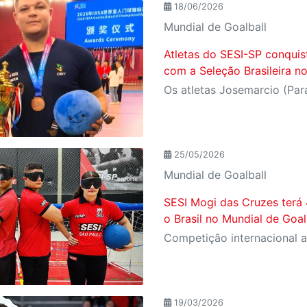
18/06/2026
Mundial de Goalball
Atletas do SESI-SP conqui
com a Seleção Brasileira n
25/05/2026
Mundial de Goalball
SESI Mogi das Cruzes terá 
o Brasil no Mundial de Goal
19/03/2026