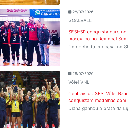
28/07/2026
GOALBALL
SESI-SP conquista ouro no
masculino no Regional Sude
28/07/2026
Vôlei VNL
Centrais do SESI Vôlei Baur
conquistam medalhas com S