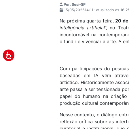
Por: Sesi-SP
15/05/202614:11- atualizado às 16:
Na próxima quarta-feira,
20 de
inteligência artificial
”, no Tea
incontornável na contemporanei
difundir e vivenciar a arte. A en
Com participações do pesquis
baseadas em IA vêm atraves
artístico. Historicamente assoc
arte passa a ser tensionada por
papel do humano na criação ar
produção cultural contemporân
Nesse contexto, o diálogo ent
reflexão crítica sobre as interf
curatorial e institucional, q