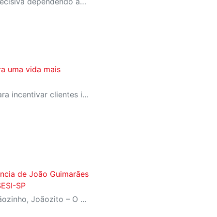
A equipe entra na rodada decisiva dependendo apenas de seus próprios resultados para avançar ao mata-mata
ra uma vida mais
SESI-SP lança campanha para incentivar clientes inativos a retomarem a prática de atividades físicas, esporte e lazer com benefícios exclusivos
fância de João Guimarães
SESI-SP
Inspirado no livro ‘João, Joãozinho, Joãozito – O Menino Encantado’, de Claudio Fragata, com direção e dramaturgia de Márcio Araújo, espetáculo acompanha os primeiros anos de vida do escritor mineiro e transforma sua infância em uma celebração da imaginação, da leitura e da cultura popular brasileira