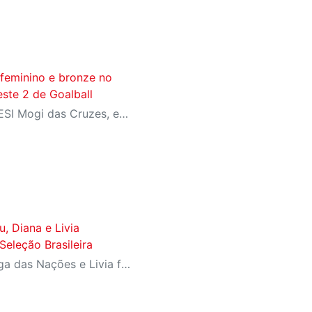
 feminino e bronze no
ste 2 de Goalball
Competindo em casa, no SESI Mogi das Cruzes, equipes do SESI-SP encerram a competição com duas medalhas e reforçam a tradição da instituição entre as principais forças do goalball brasileiro.
u, Diana e Livia
eleção Brasileira
Diana ganhou a prata da Liga das Nações e Livia foi campeã da Copa Sul-Americana com Seleção B