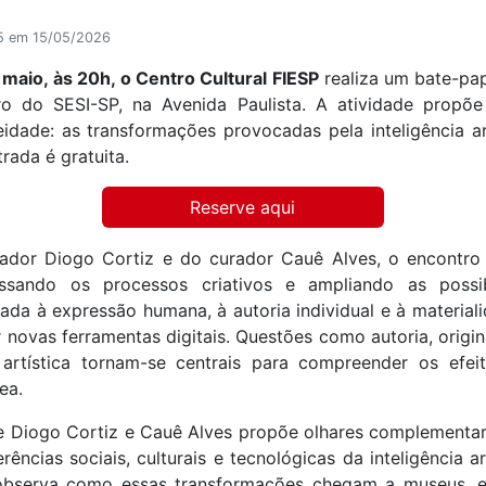
25 em 15/05/2026
 maio, às 20h, o Centro Cultural FIESP
realiza um bate-pa
tro do SESI-SP, na Avenida Paulista. A atividade prop
dade: as transformações provocadas pela inteligência ar
trada é gratuita.
Reserve aqui
ador Diogo Cortiz e do curador Cauê Alves, o encontro
sando os processos criativos e ampliando as possib
iada à expressão humana, à autoria individual e à material
 novas ferramentas digitais. Questões como autoria, original
tística tornam-se centrais para compreender os efeitos
ea.
re Diogo Cortiz e Cauê Alves propõe olhares complementar
erências sociais, culturais e tecnológicas da inteligência ar
ue observa como essas transformações chegam a museus,