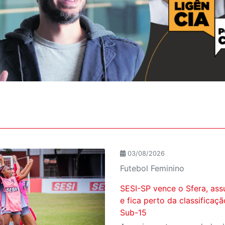
03/08/2026
Futebol Feminino
SESI-SP vence o Sfera, ass
e fica perto da classificaç
Sub-15