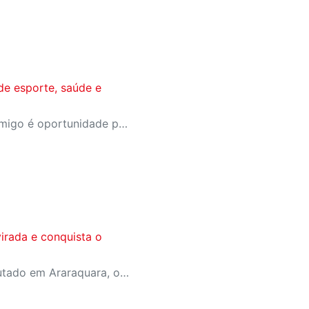
de esporte, saúde e
A campanha Convide um Amigo é oportunidade para reunir amigos para aproveitar juntos toda estrutura da unidade SESI-SP mais próxima. Os benefícios para clientes e convidados estão no regulamento
irada e conquista o
Em jogo emocionante disputado em Araraquara, o SESI Araraquara Basquete superou um déficit de quase 20 pontos, contou com o apoio massivo da torcida e derrotou o Cerrado BRB por 77 a 71, conquistando o terceiro lugar da LBF Loterias Caixa 2026