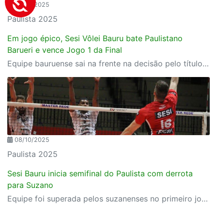
09/10/2025
Paulista 2025
Em jogo épico, Sesi Vôlei Bauru bate Paulistano
Barueri e vence Jogo 1 da Final
Equipe bauruense sai na frente na decisão pelo título paulista em vitória por 3 sets a 2 fora de casa
08/10/2025
Paulista 2025
Sesi Bauru inicia semifinal do Paulista com derrota
para Suzano
Equipe foi superada pelos suzanenses no primeiro jogo das semifinais do Estadual e agora busca vitória dupla na casa dos rivais para confirmar vaga à final